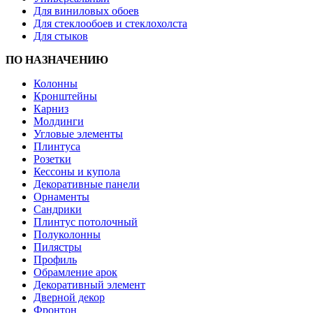
Для виниловых обоев
Для стеклообоев и стеклохолста
Для стыков
ПО НАЗНАЧЕНИЮ
Колонны
Кронштейны
Карниз
Молдинги
Угловые элементы
Плинтуса
Розетки
Кессоны и купола
Декоративные панели
Орнаменты
Сандрики
Плинтус потолочный
Полуколонны
Пилястры
Профиль
Обрамление арок
Декоративный элемент
Дверной декор
Фронтон