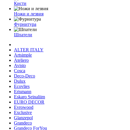
Кисти
Ножи и лезвия
Фурнитура
Шпатели
ALTER ITALY
Artsimple
Ateliero
Avisto
Cosca
Deco-Deco
Dulux
Ecovlies
Erismann
Eskaro Seinaliim
EURO DECOR
Evrowood
Exclusive
Glanzepol
Grandeco
Grandeco ForYou