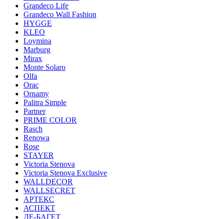
Grandeco Life
Grandeco Wall Fashion
HYGGE
KLEO
Loymina
Marburg
Mirax
Monte Solaro
Olfa
Orac
Ornamy
Palitra Simple
Partner
PRIME COLOR
Rasch
Renowa
Rose
STAYER
Victoria Stenova
Victoria Stenova Exclusive
WALLDECOR
WALLSECRET
АРТЕКС
АСПЕКТ
ДЕ-БАГЕТ