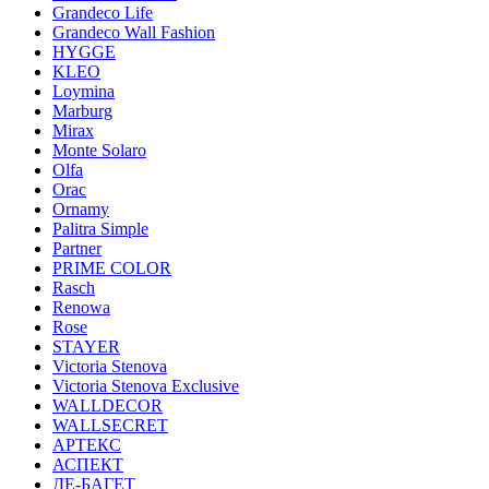
Grandeco Life
Grandeco Wall Fashion
HYGGE
KLEO
Loymina
Marburg
Mirax
Monte Solaro
Olfa
Orac
Ornamy
Palitra Simple
Partner
PRIME COLOR
Rasch
Renowa
Rose
STAYER
Victoria Stenova
Victoria Stenova Exclusive
WALLDECOR
WALLSECRET
АРТЕКС
АСПЕКТ
ДЕ-БАГЕТ