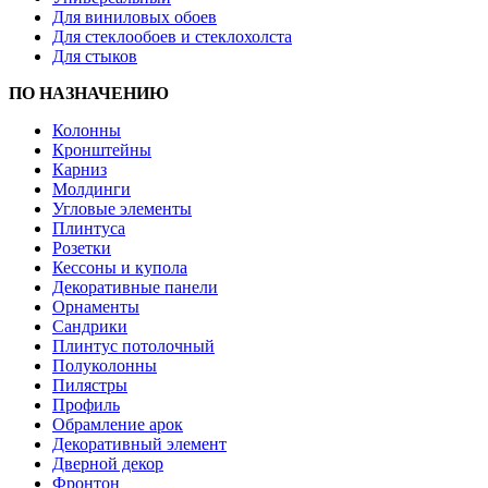
Для виниловых обоев
Для стеклообоев и стеклохолста
Для стыков
ПО НАЗНАЧЕНИЮ
Колонны
Кронштейны
Карниз
Молдинги
Угловые элементы
Плинтуса
Розетки
Кессоны и купола
Декоративные панели
Орнаменты
Сандрики
Плинтус потолочный
Полуколонны
Пилястры
Профиль
Обрамление арок
Декоративный элемент
Дверной декор
Фронтон