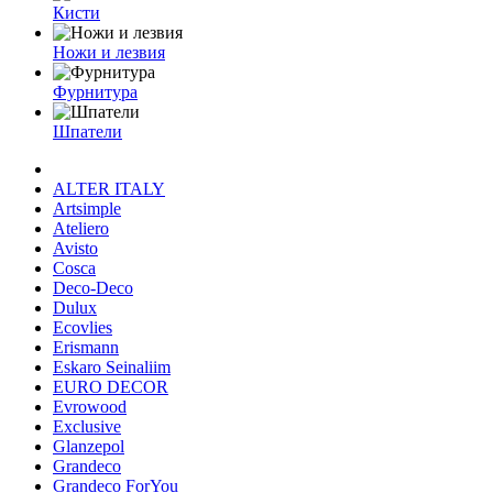
Кисти
Ножи и лезвия
Фурнитура
Шпатели
ALTER ITALY
Artsimple
Ateliero
Avisto
Cosca
Deco-Deco
Dulux
Ecovlies
Erismann
Eskaro Seinaliim
EURO DECOR
Evrowood
Exclusive
Glanzepol
Grandeco
Grandeco ForYou