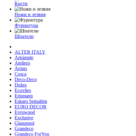
Кисти
Ножи и лезвия
Фурнитура
Шпатели
ALTER ITALY
Artsimple
Ateliero
Avisto
Cosca
Deco-Deco
Dulux
Ecovlies
Erismann
Eskaro Seinaliim
EURO DECOR
Evrowood
Exclusive
Glanzepol
Grandeco
Grandeco ForYou