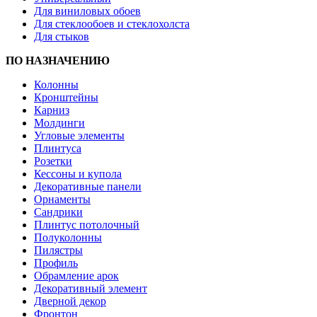
Для виниловых обоев
Для стеклообоев и стеклохолста
Для стыков
ПО НАЗНАЧЕНИЮ
Колонны
Кронштейны
Карниз
Молдинги
Угловые элементы
Плинтуса
Розетки
Кессоны и купола
Декоративные панели
Орнаменты
Сандрики
Плинтус потолочный
Полуколонны
Пилястры
Профиль
Обрамление арок
Декоративный элемент
Дверной декор
Фронтон