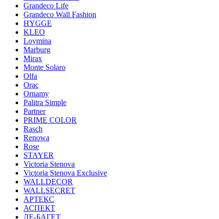
Grandeco Life
Grandeco Wall Fashion
HYGGE
KLEO
Loymina
Marburg
Mirax
Monte Solaro
Olfa
Orac
Ornamy
Palitra Simple
Partner
PRIME COLOR
Rasch
Renowa
Rose
STAYER
Victoria Stenova
Victoria Stenova Exclusive
WALLDECOR
WALLSECRET
АРТЕКС
АСПЕКТ
ДЕ-БАГЕТ