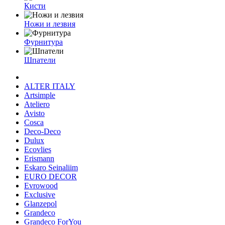
Кисти
Ножи и лезвия
Фурнитура
Шпатели
ALTER ITALY
Artsimple
Ateliero
Avisto
Cosca
Deco-Deco
Dulux
Ecovlies
Erismann
Eskaro Seinaliim
EURO DECOR
Evrowood
Exclusive
Glanzepol
Grandeco
Grandeco ForYou