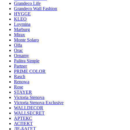
Grandeco Life
Grandeco Wall Fashion
HYGGE
KLEO
Loymina
Marburg
Mirax
Monte Solaro
Olfa
Orac
Ornamy
Palitra Simple
Partner
PRIME COLOR
Rasch
Renowa
Rose
STAYER
Victoria Stenova
Victoria Stenova Exclusive
WALLDECOR
WALLSECRET
АРТЕКС
АСПЕКТ
ДЕ-БАГЕТ