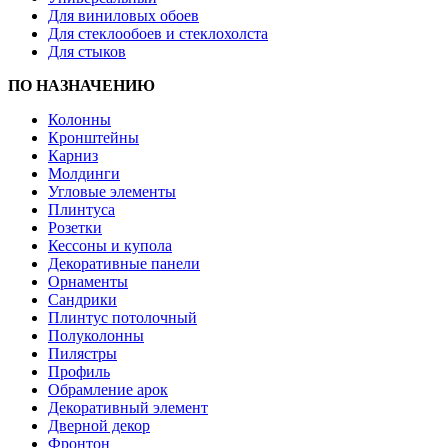
Для виниловых обоев
Для стеклообоев и стеклохолста
Для стыков
ПО НАЗНАЧЕНИЮ
Колонны
Кронштейны
Карниз
Молдинги
Угловые элементы
Плинтуса
Розетки
Кессоны и купола
Декоративные панели
Орнаменты
Сандрики
Плинтус потолочный
Полуколонны
Пилястры
Профиль
Обрамление арок
Декоративный элемент
Дверной декор
Фронтон