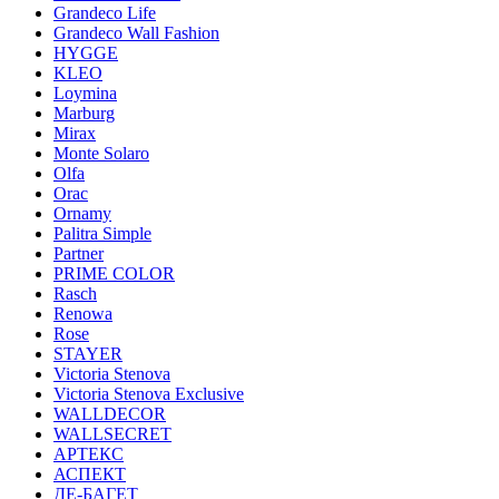
Grandeco Life
Grandeco Wall Fashion
HYGGE
KLEO
Loymina
Marburg
Mirax
Monte Solaro
Olfa
Orac
Ornamy
Palitra Simple
Partner
PRIME COLOR
Rasch
Renowa
Rose
STAYER
Victoria Stenova
Victoria Stenova Exclusive
WALLDECOR
WALLSECRET
АРТЕКС
АСПЕКТ
ДЕ-БАГЕТ