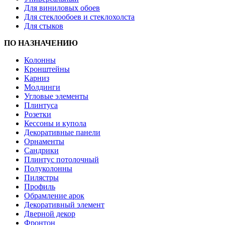
Для виниловых обоев
Для стеклообоев и стеклохолста
Для стыков
ПО НАЗНАЧЕНИЮ
Колонны
Кронштейны
Карниз
Молдинги
Угловые элементы
Плинтуса
Розетки
Кессоны и купола
Декоративные панели
Орнаменты
Сандрики
Плинтус потолочный
Полуколонны
Пилястры
Профиль
Обрамление арок
Декоративный элемент
Дверной декор
Фронтон