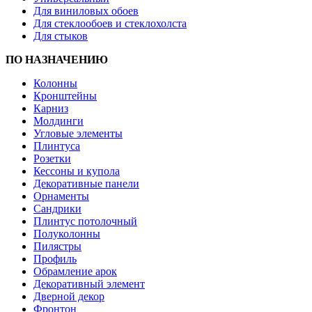
Для виниловых обоев
Для стеклообоев и стеклохолста
Для стыков
ПО НАЗНАЧЕНИЮ
Колонны
Кронштейны
Карниз
Молдинги
Угловые элементы
Плинтуса
Розетки
Кессоны и купола
Декоративные панели
Орнаменты
Сандрики
Плинтус потолочный
Полуколонны
Пилястры
Профиль
Обрамление арок
Декоративный элемент
Дверной декор
Фронтон