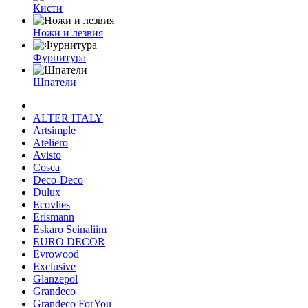
Кисти
Ножи и лезвия
Фурнитура
Шпатели
ALTER ITALY
Artsimple
Ateliero
Avisto
Cosca
Deco-Deco
Dulux
Ecovlies
Erismann
Eskaro Seinaliim
EURO DECOR
Evrowood
Exclusive
Glanzepol
Grandeco
Grandeco ForYou