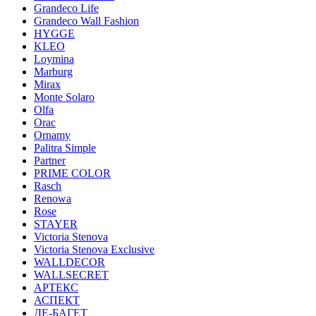
Grandeco Life
Grandeco Wall Fashion
HYGGE
KLEO
Loymina
Marburg
Mirax
Monte Solaro
Olfa
Orac
Ornamy
Palitra Simple
Partner
PRIME COLOR
Rasch
Renowa
Rose
STAYER
Victoria Stenova
Victoria Stenova Exclusive
WALLDECOR
WALLSECRET
АРТЕКС
АСПЕКТ
ДЕ-БАГЕТ