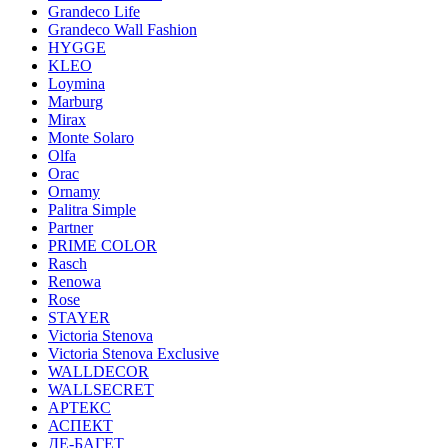
Grandeco Life
Grandeco Wall Fashion
HYGGE
KLEO
Loymina
Marburg
Mirax
Monte Solaro
Olfa
Orac
Ornamy
Palitra Simple
Partner
PRIME COLOR
Rasch
Renowa
Rose
STAYER
Victoria Stenova
Victoria Stenova Exclusive
WALLDECOR
WALLSECRET
АРТЕКС
АСПЕКТ
ДЕ-БАГЕТ