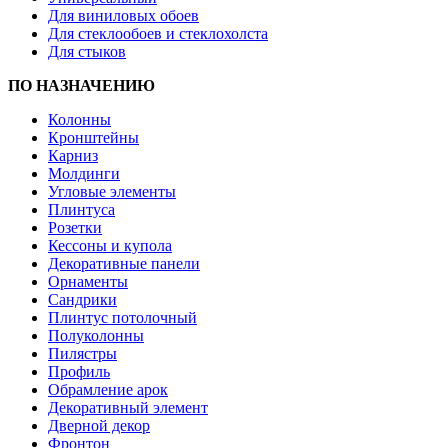
Для виниловых обоев
Для стеклообоев и стеклохолста
Для стыков
ПО НАЗНАЧЕНИЮ
Колонны
Кронштейны
Карниз
Молдинги
Угловые элементы
Плинтуса
Розетки
Кессоны и купола
Декоративные панели
Орнаменты
Сандрики
Плинтус потолочный
Полуколонны
Пилястры
Профиль
Обрамление арок
Декоративный элемент
Дверной декор
Фронтон