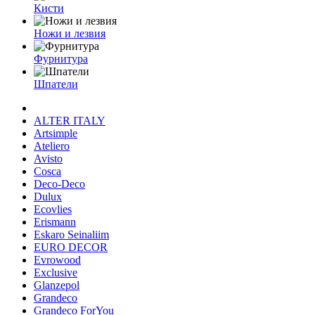
Кисти
Ножи и лезвия
Фурнитура
Шпатели
ALTER ITALY
Artsimple
Ateliero
Avisto
Cosca
Deco-Deco
Dulux
Ecovlies
Erismann
Eskaro Seinaliim
EURO DECOR
Evrowood
Exclusive
Glanzepol
Grandeco
Grandeco ForYou