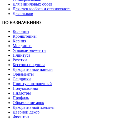
Для виниловых обоев
Для стеклообоев и стеклохолста
Для стыков
ПО НАЗНАЧЕНИЮ
Колонны
Кронштейны
Карниз
Молдинги
Угловые элементы
Плинтуса
Розетки
Кессоны и купола
Декоративные панели
Орнаменты
Сандрики
Плинтус потолочный
Полуколонны
Пилястры
Профиль
Обрамление арок
Декоративный элемент
Дверной декор
Фронтон