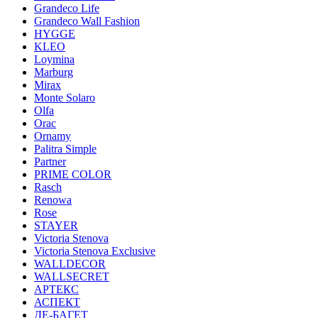
Grandeco Life
Grandeco Wall Fashion
HYGGE
KLEO
Loymina
Marburg
Mirax
Monte Solaro
Olfa
Orac
Ornamy
Palitra Simple
Partner
PRIME COLOR
Rasch
Renowa
Rose
STAYER
Victoria Stenova
Victoria Stenova Exclusive
WALLDECOR
WALLSECRET
АРТЕКС
АСПЕКТ
ДЕ-БАГЕТ