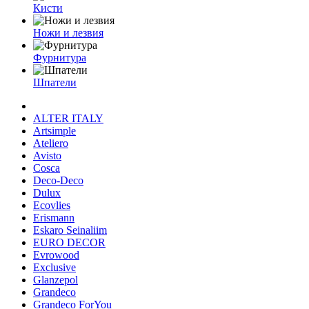
Кисти
Ножи и лезвия
Фурнитура
Шпатели
ALTER ITALY
Artsimple
Ateliero
Avisto
Cosca
Deco-Deco
Dulux
Ecovlies
Erismann
Eskaro Seinaliim
EURO DECOR
Evrowood
Exclusive
Glanzepol
Grandeco
Grandeco ForYou