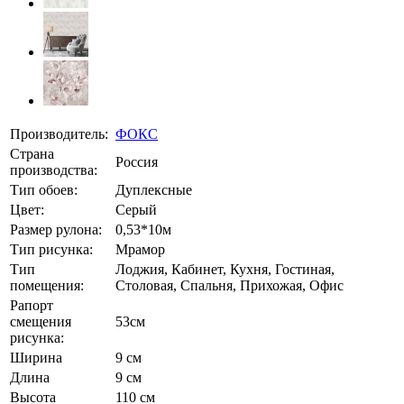
Производитель:
ФОКС
Страна
Россия
производства:
Тип обоев:
Дуплексные
Цвет:
Серый
Размер рулона:
0,53*10м
Тип рисунка:
Мрамор
Тип
Лоджия, Кабинет, Кухня, Гостиная,
помещения:
Столовая, Спальня, Прихожая, Офис
Рапорт
смещения
53см
рисунка:
Ширина
9 см
Длина
9 см
Высота
110 см