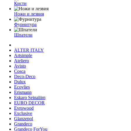
Кисти
Ножи и лезвия
Фурнитура
Шпатели
ALTER ITALY
Artsimple
Ateliero
Avisto
Cosca
Deco-Deco
Dulux
Ecovlies
Erismann
Eskaro Seinaliim
EURO DECOR
Evrowood
Exclusive
Glanzepol
Grandeco
Grandeco ForYou