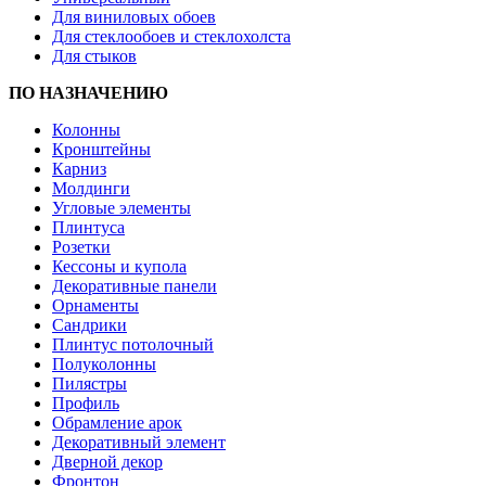
Для виниловых обоев
Для стеклообоев и стеклохолста
Для стыков
ПО НАЗНАЧЕНИЮ
Колонны
Кронштейны
Карниз
Молдинги
Угловые элементы
Плинтуса
Розетки
Кессоны и купола
Декоративные панели
Орнаменты
Сандрики
Плинтус потолочный
Полуколонны
Пилястры
Профиль
Обрамление арок
Декоративный элемент
Дверной декор
Фронтон