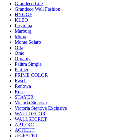
Grandeco Life
Grandeco Wall Fashion
HYGGE
KLEO
Loymina
Marburg
Mirax
Monte Solaro
Olfa
Orac
Ornamy
Palitra Simple
Partner
PRIME COLOR
Rasch
Renowa
Rose
STAYER
Victoria Stenova
Victoria Stenova Exclusive
WALLDECOR
WALLSECRET
АРТЕКС
АСПЕКТ
ДЕ-БАГЕТ