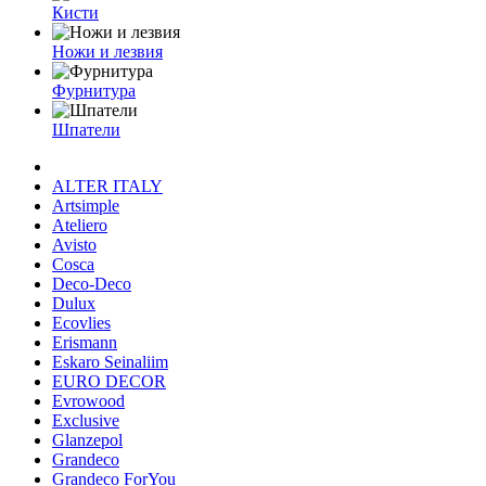
Кисти
Ножи и лезвия
Фурнитура
Шпатели
ALTER ITALY
Artsimple
Ateliero
Avisto
Cosca
Deco-Deco
Dulux
Ecovlies
Erismann
Eskaro Seinaliim
EURO DECOR
Evrowood
Exclusive
Glanzepol
Grandeco
Grandeco ForYou