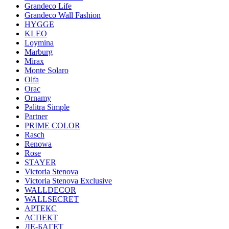
Grandeco Life
Grandeco Wall Fashion
HYGGE
KLEO
Loymina
Marburg
Mirax
Monte Solaro
Olfa
Orac
Ornamy
Palitra Simple
Partner
PRIME COLOR
Rasch
Renowa
Rose
STAYER
Victoria Stenova
Victoria Stenova Exclusive
WALLDECOR
WALLSECRET
АРТЕКС
АСПЕКТ
ДЕ-БАГЕТ