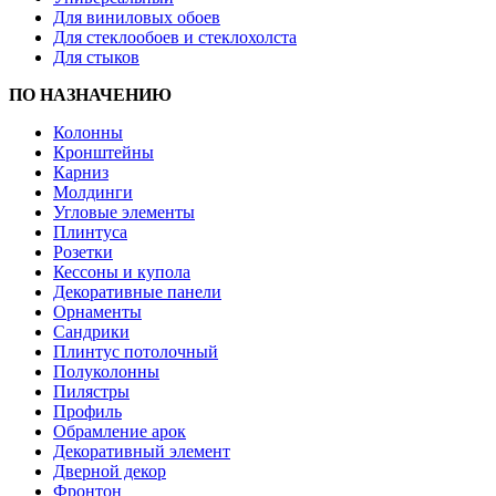
Для виниловых обоев
Для стеклообоев и стеклохолста
Для стыков
ПО НАЗНАЧЕНИЮ
Колонны
Кронштейны
Карниз
Молдинги
Угловые элементы
Плинтуса
Розетки
Кессоны и купола
Декоративные панели
Орнаменты
Сандрики
Плинтус потолочный
Полуколонны
Пилястры
Профиль
Обрамление арок
Декоративный элемент
Дверной декор
Фронтон