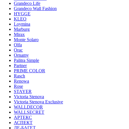
Grandeco Life
Grandeco Wall Fashion
HYGGE
KLEO
Loymina
Marburg
Mirax
Monte Solaro
Olfa
Orac
Ornamy
Palitra Simple
Partner
PRIME COLOR
Rasch
Renowa
Rose
STAYER
Victoria Stenova
Victoria Stenova Exclusive
WALLDECOR
WALLSECRET
АРТЕКС
АСПЕКТ
ДЕ-БАГЕТ