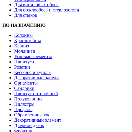
Для виниловых обоев
Для стеклообоев и стеклохолста
Для стыков
ПО НАЗНАЧЕНИЮ
Колонны
Кронштейны
Карниз
Молдинги
Угловые элементы
Плинтуса
Розетки
Кессоны и купола
Декоративные панели
Орнаменты
Сандрики
Плинтус потолочный
Полуколонны
Пилястры
Профиль
Обрамление арок
Декоративный элемент
Дверной декор
Фронтон