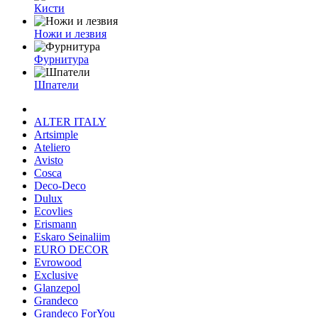
Кисти
Ножи и лезвия
Фурнитура
Шпатели
ALTER ITALY
Artsimple
Ateliero
Avisto
Cosca
Deco-Deco
Dulux
Ecovlies
Erismann
Eskaro Seinaliim
EURO DECOR
Evrowood
Exclusive
Glanzepol
Grandeco
Grandeco ForYou