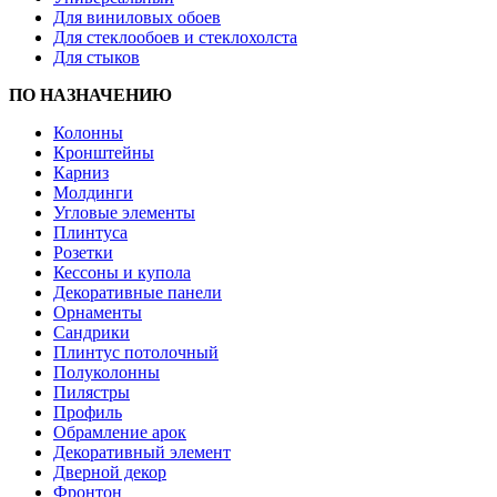
Для виниловых обоев
Для стеклообоев и стеклохолста
Для стыков
ПО НАЗНАЧЕНИЮ
Колонны
Кронштейны
Карниз
Молдинги
Угловые элементы
Плинтуса
Розетки
Кессоны и купола
Декоративные панели
Орнаменты
Сандрики
Плинтус потолочный
Полуколонны
Пилястры
Профиль
Обрамление арок
Декоративный элемент
Дверной декор
Фронтон