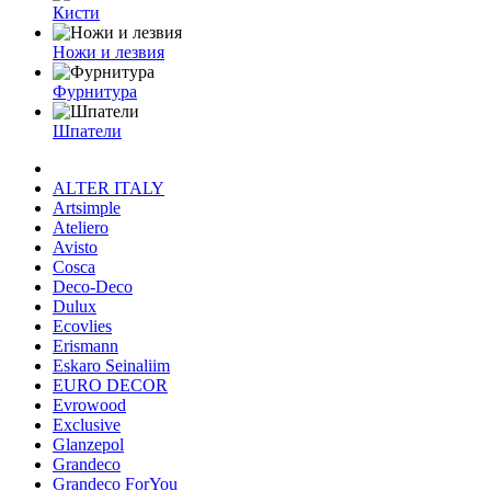
Кисти
Ножи и лезвия
Фурнитура
Шпатели
ALTER ITALY
Artsimple
Ateliero
Avisto
Cosca
Deco-Deco
Dulux
Ecovlies
Erismann
Eskaro Seinaliim
EURO DECOR
Evrowood
Exclusive
Glanzepol
Grandeco
Grandeco ForYou