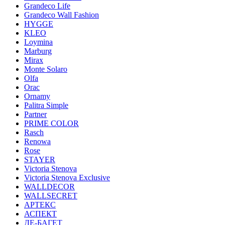
Grandeco Life
Grandeco Wall Fashion
HYGGE
KLEO
Loymina
Marburg
Mirax
Monte Solaro
Olfa
Orac
Ornamy
Palitra Simple
Partner
PRIME COLOR
Rasch
Renowa
Rose
STAYER
Victoria Stenova
Victoria Stenova Exclusive
WALLDECOR
WALLSECRET
АРТЕКС
АСПЕКТ
ДЕ-БАГЕТ