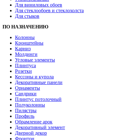
Для виниловых обоев
Для стеклообоев и стеклохолста
Для стыков
ПО НАЗНАЧЕНИЮ
Колонны
Кронштейны
Карниз
Молдинги
Угловые элементы
Плинтуса
Розетки
Кессоны и купола
Декоративные панели
Орнаменты
Сандрики
Плинтус потолочный
Полуколонны
Пилястры
Профиль
Обрамление арок
Декоративный элемент
Дверной декор
Фронтон