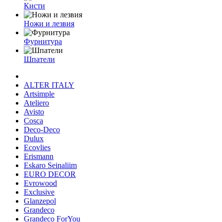
Кисти
Ножи и лезвия
Фурнитура
Шпатели
ALTER ITALY
Artsimple
Ateliero
Avisto
Cosca
Deco-Deco
Dulux
Ecovlies
Erismann
Eskaro Seinaliim
EURO DECOR
Evrowood
Exclusive
Glanzepol
Grandeco
Grandeco ForYou