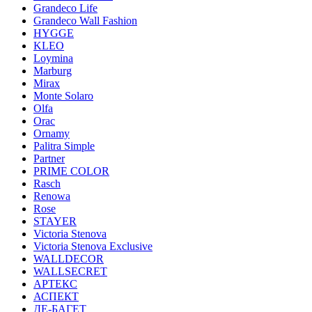
Grandeco Life
Grandeco Wall Fashion
HYGGE
KLEO
Loymina
Marburg
Mirax
Monte Solaro
Olfa
Orac
Ornamy
Palitra Simple
Partner
PRIME COLOR
Rasch
Renowa
Rose
STAYER
Victoria Stenova
Victoria Stenova Exclusive
WALLDECOR
WALLSECRET
АРТЕКС
АСПЕКТ
ДЕ-БАГЕТ