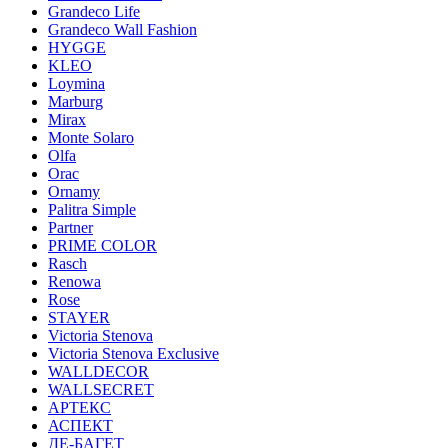
Grandeco Life
Grandeco Wall Fashion
HYGGE
KLEO
Loymina
Marburg
Mirax
Monte Solaro
Olfa
Orac
Ornamy
Palitra Simple
Partner
PRIME COLOR
Rasch
Renowa
Rose
STAYER
Victoria Stenova
Victoria Stenova Exclusive
WALLDECOR
WALLSECRET
АРТЕКС
АСПЕКТ
ДЕ-БАГЕТ