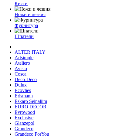
Кисти
Ножи и лезвия
Фурнитура
Шпатели
ALTER ITALY
Artsimple
Ateliero
Avisto
Cosca
Deco-Deco
Dulux
Ecovlies
Erismann
Eskaro Seinaliim
EURO DECOR
Evrowood
Exclusive
Glanzepol
Grandeco
Grandeco ForYou