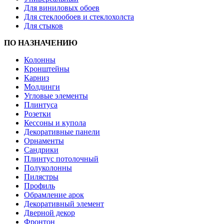
Для виниловых обоев
Для стеклообоев и стеклохолста
Для стыков
ПО НАЗНАЧЕНИЮ
Колонны
Кронштейны
Карниз
Молдинги
Угловые элементы
Плинтуса
Розетки
Кессоны и купола
Декоративные панели
Орнаменты
Сандрики
Плинтус потолочный
Полуколонны
Пилястры
Профиль
Обрамление арок
Декоративный элемент
Дверной декор
Фронтон