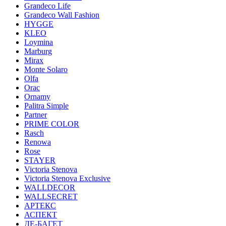
Grandeco Life
Grandeco Wall Fashion
HYGGE
KLEO
Loymina
Marburg
Mirax
Monte Solaro
Olfa
Orac
Ornamy
Palitra Simple
Partner
PRIME COLOR
Rasch
Renowa
Rose
STAYER
Victoria Stenova
Victoria Stenova Exclusive
WALLDECOR
WALLSECRET
АРТЕКС
АСПЕКТ
ДЕ-БАГЕТ