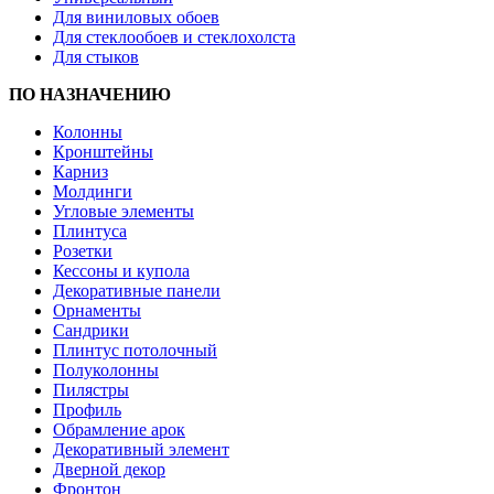
Для виниловых обоев
Для стеклообоев и стеклохолста
Для стыков
ПО НАЗНАЧЕНИЮ
Колонны
Кронштейны
Карниз
Молдинги
Угловые элементы
Плинтуса
Розетки
Кессоны и купола
Декоративные панели
Орнаменты
Сандрики
Плинтус потолочный
Полуколонны
Пилястры
Профиль
Обрамление арок
Декоративный элемент
Дверной декор
Фронтон