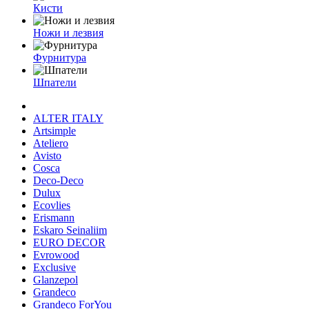
Кисти
Ножи и лезвия
Фурнитура
Шпатели
ALTER ITALY
Artsimple
Ateliero
Avisto
Cosca
Deco-Deco
Dulux
Ecovlies
Erismann
Eskaro Seinaliim
EURO DECOR
Evrowood
Exclusive
Glanzepol
Grandeco
Grandeco ForYou