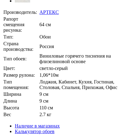
Производитель:
АРТЕКС
Рапорт
смещения
64 см
рисунка:
Тип:
Обои
Страна
Россия
производства:
Виниловые горячего тиснения на
Тип обоев:
флизелиновой основе
Цвет:
светло-серый
Размер рулона:
1,06*10м
Тип
Лоджия, Кабинет, Кухня, Гостиная,
помещения:
Столовая, Спальня, Прихожая, Офис
Ширина
9 см
Длина
9 см
Высота
110 см
Вес
2.7 кг
Наличие в магазинах
Калькулятор обоев