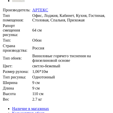
Производитель:
АРТЕКС
Тип
Офис, Лоджия, Кабинет, Кухня, Гостиная,
помещения:
Столовая, Спальня, Прихожая
Рапорт
смещения
64 см
рисунка:
Тип:
Обои
Страна
Россия
производства:
Виниловые горячего тиснения на
Тип обоев:
флизелиновой основе
Цвет:
светло-бежевый
Размер рулона:
1,06*10м
Тип рисунка:
Однотонный
Ширина
9 см
Длина
9 см
Высота
110 см
Вес
2.7 кг
Наличие в магазинах