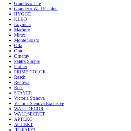
Grandeco Life
Grandeco Wall Fashion
HYGGE
KLEO
Loymina
Marburg
Mirax
Monte Solaro
Olfa
Orac
Ornamy
Palitra Simple
Partner
PRIME COLOR
Rasch
Renowa
Rose
STAYER
Victoria Stenova
Victoria Stenova Exclusive
WALLDECOR
WALLSECRET
АРТЕКС
АСПЕКТ
ДЕ-БАГЕТ