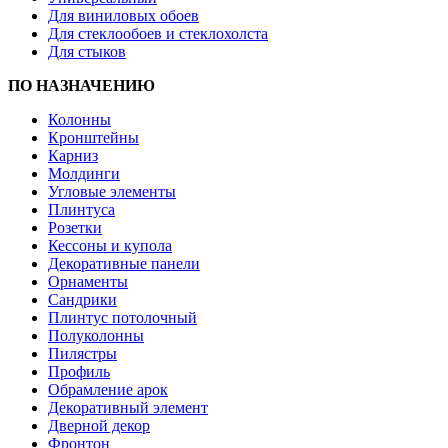
Для виниловых обоев
Для стеклообоев и стеклохолста
Для стыков
ПО НАЗНАЧЕНИЮ
Колонны
Кронштейны
Карниз
Молдинги
Угловые элементы
Плинтуса
Розетки
Кессоны и купола
Декоративные панели
Орнаменты
Сандрики
Плинтус потолочный
Полуколонны
Пилястры
Профиль
Обрамление арок
Декоративный элемент
Дверной декор
Фронтон