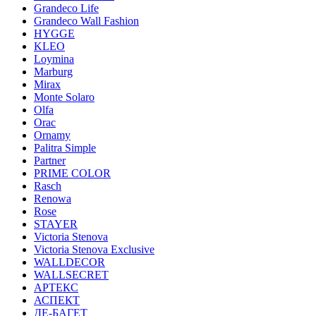
Grandeco Life
Grandeco Wall Fashion
HYGGE
KLEO
Loymina
Marburg
Mirax
Monte Solaro
Olfa
Orac
Ornamy
Palitra Simple
Partner
PRIME COLOR
Rasch
Renowa
Rose
STAYER
Victoria Stenova
Victoria Stenova Exclusive
WALLDECOR
WALLSECRET
АРТЕКС
АСПЕКТ
ДЕ-БАГЕТ