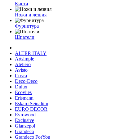
Кисти
Ножи и лезвия
Фурнитура
Шпатели
ALTER ITALY
Artsimple
Ateliero
Avisto
Cosca
Deco-Deco
Dulux
Ecovlies
Erismann
Eskaro Seinaliim
EURO DECOR
Evrowood
Exclusive
Glanzepol
Grandeco
Grandeco ForYou