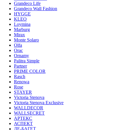
Grandeco Life
Grandeco Wall Fashion
HYGGE
KLEO
Loymina
Marburg
Mirax
Monte Solaro
Olfa
Orac
Ornamy
Palitra Simple
Partner
PRIME COLOR
Rasch
Renowa
Rose
STAYER
Victoria Stenova
Victoria Stenova Exclusive
WALLDECOR
WALLSECRET
АРТЕКС
АСПЕКТ
ДЕ-БАГЕТ