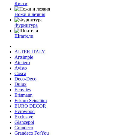
Кисти
Ножи и лезвия
Фурнитура
Шпатели
ALTER ITALY
Artsimple
Ateliero
Avisto
Cosca
Deco-Deco
Dulux
Ecovlies
Erismann
Eskaro Seinaliim
EURO DECOR
Evrowood
Exclusive
Glanzepol
Grandeco
Grandeco ForYou