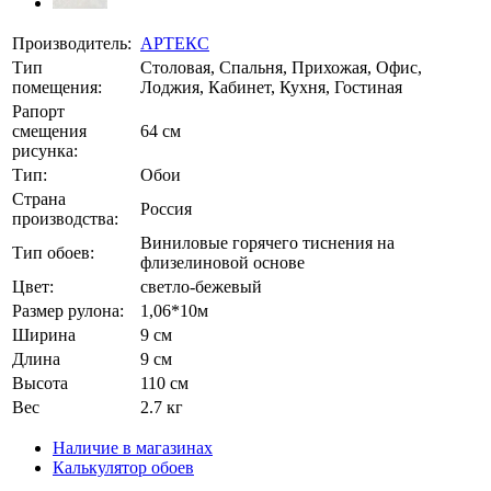
Производитель:
АРТЕКС
Тип
Столовая, Спальня, Прихожая, Офис,
помещения:
Лоджия, Кабинет, Кухня, Гостиная
Рапорт
смещения
64 см
рисунка:
Тип:
Обои
Страна
Россия
производства:
Виниловые горячего тиснения на
Тип обоев:
флизелиновой основе
Цвет:
светло-бежевый
Размер рулона:
1,06*10м
Ширина
9 см
Длина
9 см
Высота
110 см
Вес
2.7 кг
Наличие в магазинах
Калькулятор обоев