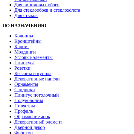
Для виниловых обоев
Для стеклообоев и стеклохолста
Для стыков
ПО НАЗНАЧЕНИЮ
Колонны
Кронштейны
Карниз
Молдинги
Угловые элементы
Плинтуса
Розетки
Кессоны и купола
Декоративные панели
Орнаменты
Сандрики
Плинтус потолочный
Полуколонны
Пилястры
Профиль
Обрамление арок
Декоративный элемент
Дверной декор
Фронтон