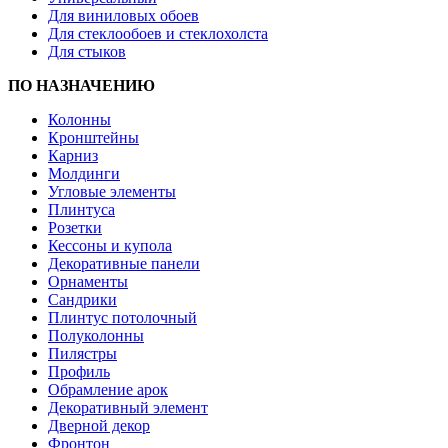
Для виниловых обоев
Для стеклообоев и стеклохолста
Для стыков
ПО НАЗНАЧЕНИЮ
Колонны
Кронштейны
Карниз
Молдинги
Угловые элементы
Плинтуса
Розетки
Кессоны и купола
Декоративные панели
Орнаменты
Сандрики
Плинтус потолочный
Полуколонны
Пилястры
Профиль
Обрамление арок
Декоративный элемент
Дверной декор
Фронтон