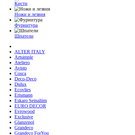
Кисти
Ножи и лезвия
Фурнитура
Шпатели
ALTER ITALY
Artsimple
Ateliero
Avisto
Cosca
Deco-Deco
Dulux
Ecovlies
Erismann
Eskaro Seinaliim
EURO DECOR
Evrowood
Exclusive
Glanzepol
Grandeco
Grandeco ForYou