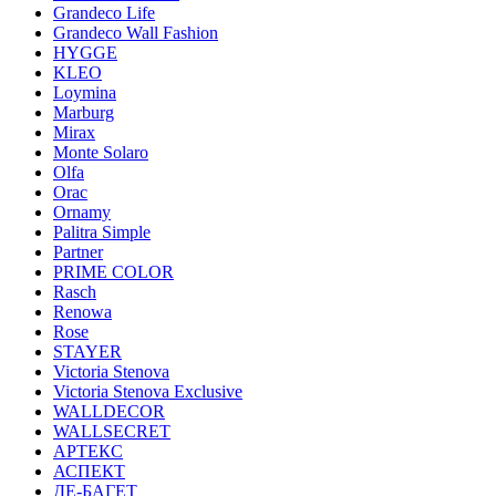
Grandeco Life
Grandeco Wall Fashion
HYGGE
KLEO
Loymina
Marburg
Mirax
Monte Solaro
Olfa
Orac
Ornamy
Palitra Simple
Partner
PRIME COLOR
Rasch
Renowa
Rose
STAYER
Victoria Stenova
Victoria Stenova Exclusive
WALLDECOR
WALLSECRET
АРТЕКС
АСПЕКТ
ДЕ-БАГЕТ