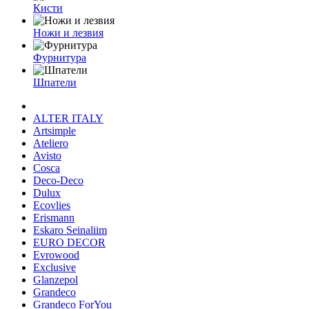
Кисти
Ножи и лезвия
Фурнитура
Шпатели
ALTER ITALY
Artsimple
Ateliero
Avisto
Cosca
Deco-Deco
Dulux
Ecovlies
Erismann
Eskaro Seinaliim
EURO DECOR
Evrowood
Exclusive
Glanzepol
Grandeco
Grandeco ForYou