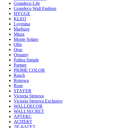
Grandeco Life
Grandeco Wall Fashion
HYGGE
KLEO
Loymina
Marburg
Mirax
Monte Solaro
Olfa
Orac
Ornamy
Palitra Simple
Partner
PRIME COLOR
Rasch
Renowa
Rose
STAYER
Victoria Stenova
Victoria Stenova Exclusive
WALLDECOR
WALLSECRET
АРТЕКС
АСПЕКТ
ДЕ-БАГЕТ