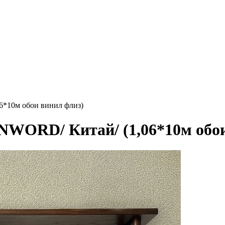
6*10м обои винил флиз)
NWORD/ Китай/ (1,06*10м обои