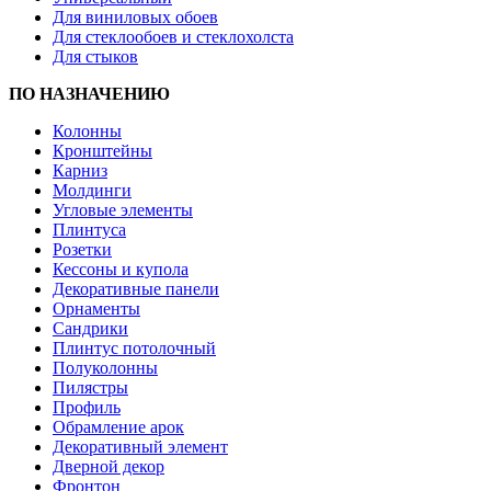
Для виниловых обоев
Для стеклообоев и стеклохолста
Для стыков
ПО НАЗНАЧЕНИЮ
Колонны
Кронштейны
Карниз
Молдинги
Угловые элементы
Плинтуса
Розетки
Кессоны и купола
Декоративные панели
Орнаменты
Сандрики
Плинтус потолочный
Полуколонны
Пилястры
Профиль
Обрамление арок
Декоративный элемент
Дверной декор
Фронтон