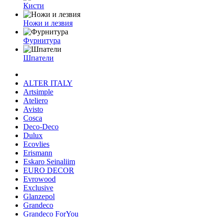
Кисти
Ножи и лезвия
Фурнитура
Шпатели
ALTER ITALY
Artsimple
Ateliero
Avisto
Cosca
Deco-Deco
Dulux
Ecovlies
Erismann
Eskaro Seinaliim
EURO DECOR
Evrowood
Exclusive
Glanzepol
Grandeco
Grandeco ForYou