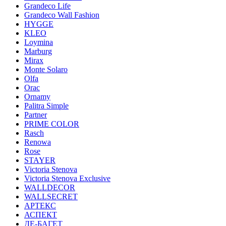
Grandeco Life
Grandeco Wall Fashion
HYGGE
KLEO
Loymina
Marburg
Mirax
Monte Solaro
Olfa
Orac
Ornamy
Palitra Simple
Partner
PRIME COLOR
Rasch
Renowa
Rose
STAYER
Victoria Stenova
Victoria Stenova Exclusive
WALLDECOR
WALLSECRET
АРТЕКС
АСПЕКТ
ДЕ-БАГЕТ