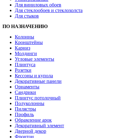
Для виниловых обоев
Для стеклообоев и стеклохолста
Для стыков
ПО НАЗНАЧЕНИЮ
Колонны
Кронштейны
Карниз
Молдинги
Угловые элементы
Плинтуса
Розетки
Кессоны и купола
Декоративные панели
Орнаменты
Сандрики
Плинтус потолочный
Полуколонны
Пилястры
Профиль
Обрамление арок
Декоративный элемент
Дверной декор
Фронтон