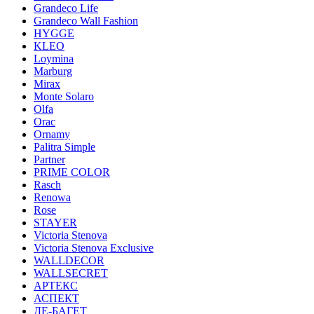
Grandeco Life
Grandeco Wall Fashion
HYGGE
KLEO
Loymina
Marburg
Mirax
Monte Solaro
Olfa
Orac
Ornamy
Palitra Simple
Partner
PRIME COLOR
Rasch
Renowa
Rose
STAYER
Victoria Stenova
Victoria Stenova Exclusive
WALLDECOR
WALLSECRET
АРТЕКС
АСПЕКТ
ДЕ-БАГЕТ