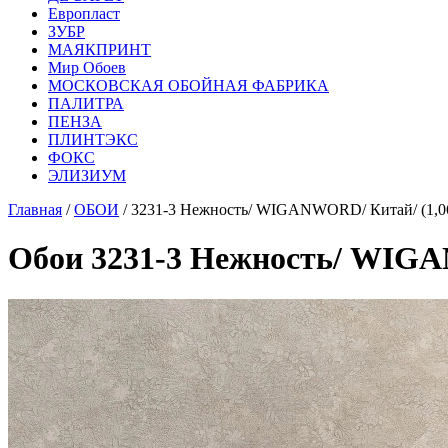
Европласт
ЗУБР
МАЯКПРИНТ
Мир Обоев
МОСКОВСКАЯ ОБОЙНАЯ ФАБРИКА
ПАЛИТРА
ПЕНЗА
ПЛИНТЭКС
ФОКС
ЭЛИЗИУМ
Главная
/
ОБОИ
/ 3231-3 Нежность/ WIGANWORD/ Китай/ (1,0
Обои 3231-3 Нежность/ WIGA