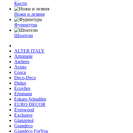
Кисти
Ножи и лезвия
Фурнитура
Шпатели
ALTER ITALY
Artsimple
Ateliero
Avisto
Cosca
Deco-Deco
Dulux
Ecovlies
Erismann
Eskaro Seinaliim
EURO DECOR
Evrowood
Exclusive
Glanzepol
Grandeco
Grandeco ForYou