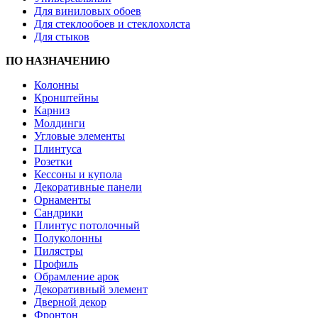
Для виниловых обоев
Для стеклообоев и стеклохолста
Для стыков
ПО НАЗНАЧЕНИЮ
Колонны
Кронштейны
Карниз
Молдинги
Угловые элементы
Плинтуса
Розетки
Кессоны и купола
Декоративные панели
Орнаменты
Сандрики
Плинтус потолочный
Полуколонны
Пилястры
Профиль
Обрамление арок
Декоративный элемент
Дверной декор
Фронтон